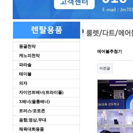
몽골천막
에어볼추첨기
캐노피천막
파라솔
이전글
테이블
의자
자이언트배너(트라이폴)
X배너(물통배너)
트러스/포토존
음향,영상,무대
체육대회용품