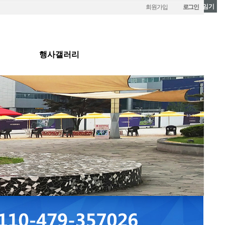
룰렛/다트/에어볼게임기
회원가입
로그인
행사갤러리