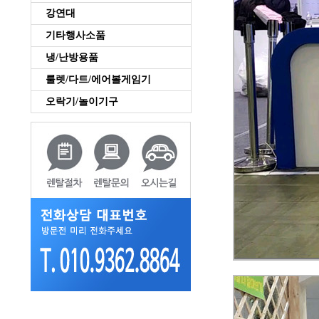
강연대
기타행사소품
냉/난방용품
룰렛/다트/에어볼게임기
오락기/놀이기구